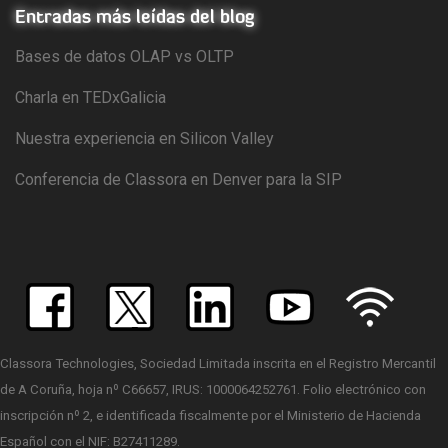
Entradas más leídas del blog
Bases de datos OLAP vs OLTP
Charla en TEDxGalicia
Nuestra experiencia en Silicon Valley
Conferencia de Classora en Denver para la SIP
Classora Technologies, Sociedad Limitada inscrita en el Registro Mercantil
de A Coruña, hoja nº C66657, IRUS: 1000064252761. Folio electrónico con
inscripción nº 2, e identificada fiscalmente por el Ministerio de Hacienda
Español con el NIF: B27411289.